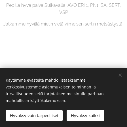
Pepillä hyvä päivä Sulkavalla: AVO ERI 1, PN1, SA, SERT,
VSP
Jatkamme hyvillä mielin vielä viimeisen sertin metsästystä!
Käytämme evästeitä mahdollistaaksemme
verkkosivustomme asianmukaisen toiminnan ja
turvallisuuden sekä tarjotaksemme sinulle parhaan
mahdollisen käyttökokemuksen.
´
Hyväksy vain tarpeelliset
Hyväksy kaikki
Luotu
Webnodella
Evästeet