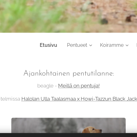
Etusivu
Pentueet
Koiramme
Ajankohtainen pentutilanne:
beagle -
Meillä on pentuja!
itelmissa
Halolan Ulla Taalasmaa x Howi-Tazzun Black Jac